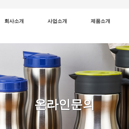
회사소개
사업소개
제품소개
소개말
사업분야
보온병
찾아오시는 길
컬러보온병
도시락
텀블러
스텐물병
온라인문의