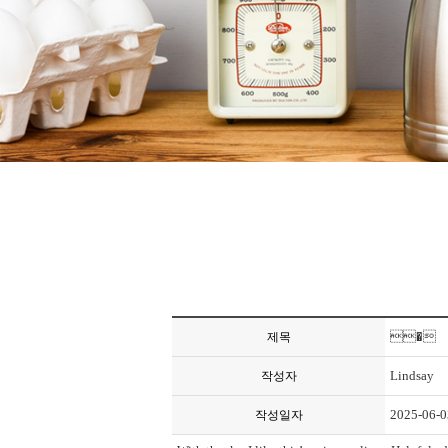
�
제목
Lindsay
작성자
2025-06-0
작성일자