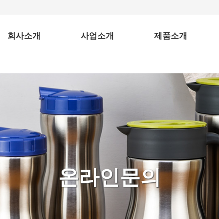
회사소개
사업소개
제품소개
소개말
사업분야
보온병
찾아오시는 길
컬러보온병
도시락
텀블러
스텐물병
온라인문의