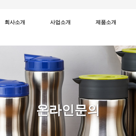
회사소개
사업소개
제품소개
소개말
사업분야
보온병
찾아오시는 길
컬러보온병
도시락
텀블러
스텐물병
온라인문의