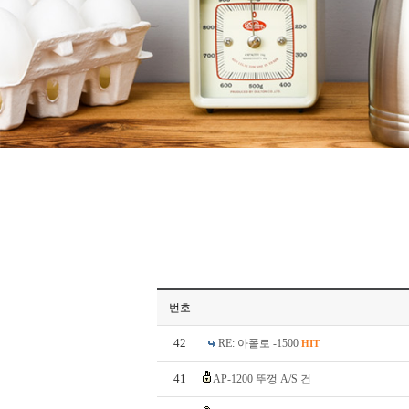
번호
42
RE: 아폴로 -1500
HIT
41
AP-1200 뚜껑 A/S 건