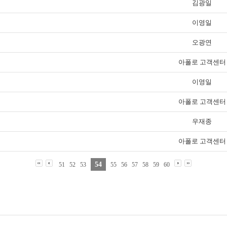
김광일
이영일
오광연
아폴로 고객센터
이영일
아폴로 고객센터
우재종
아폴로 고객센터
54
51
52
53
55
56
57
58
59
60