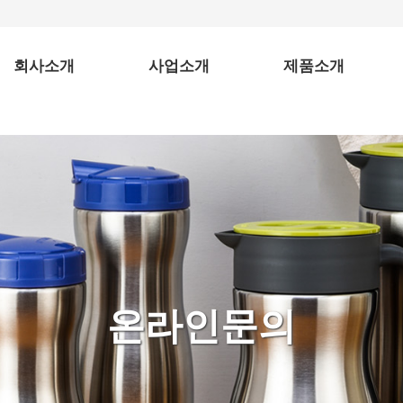
회사소개
사업소개
제품소개
소개말
사업분야
보온병
찾아오시는 길
컬러보온병
도시락
텀블러
스텐물병
온라인문의