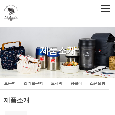
제품소개
보온병
컬러보온병
도시락
텀블러
스텐물병
제품소개