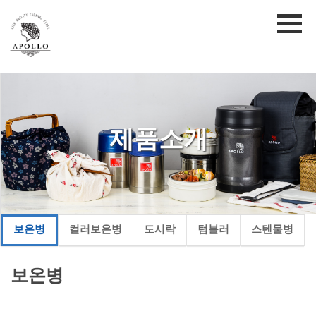
제품소개
보온병
컬러보온병
도시락
텀블러
스텐물병
보온병