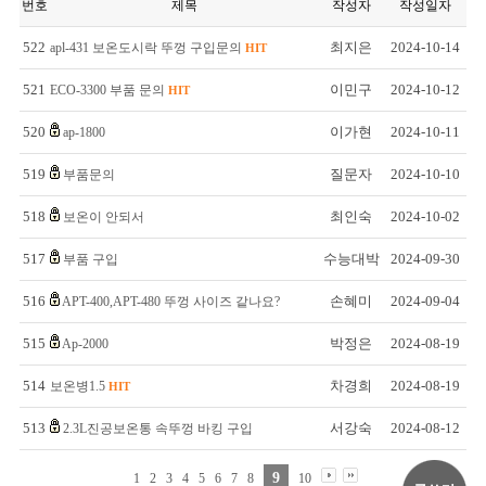
번호
제목
작성자
작성일자
522
최지은
2024-10-14
apl-431 보온도시락 뚜껑 구입문의
HIT
521
이민구
2024-10-12
ECO-3300 부품 문의
HIT
520
이가현
2024-10-11
ap-1800
519
질문자
2024-10-10
부품문의
518
최인숙
2024-10-02
보온이 안되서
517
수능대박
2024-09-30
부품 구입
516
손혜미
2024-09-04
APT-400,APT-480 뚜껑 사이즈 같나요?
515
박정은
2024-08-19
Ap-2000
514
차경희
2024-08-19
보온병1.5
HIT
513
서강숙
2024-08-12
2.3L진공보온통 속뚜껑 바킹 구입
9
1
2
3
4
5
6
7
8
10